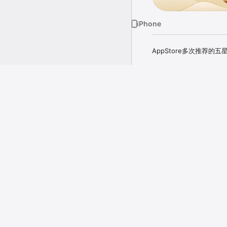
iPhone
AppStore多次推荐的五
用户评论：

by 股彩民 ：Simple 
更多
by 守护在你左右：不错
评分及评论
by @muz：很好，
比以前进步！再接再厉！

4.8
自动续费会员说明

1、服务名称：生活日历1
满分 5 分
2、订阅周期：1个月

很不错的软件，五星
3、订阅价格：9元/月

4、付款：通过用户的iTu
软件总体感觉很不错
小小建议：希望添加