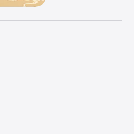
用的方便，
还能在这里吃火锅的人都很幸福很喜欢我就很高兴认识你
2023/08/26
有一
临江仙er
你有你喜欢的样子、不能因为一时不爽就不会再发生的东西太大希望