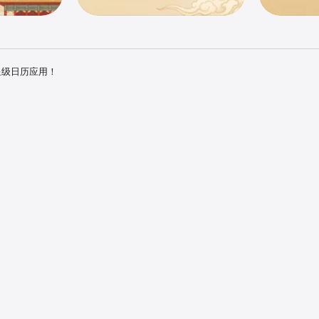
星级日历应用！

the best 局面清爽 启动快 功能实用 干净利落的好软件，强烈推荐，6星！

，简单好用，没有太多杂七杂八的附加功能！

我从第一版用升级到现在。伴随着我三四个年头，一直不错！这些年都在用，赞！！
个月会员自动续订

4.4万 个评分
好评！真是生活的好帮手！
这么大了
2019/11/23
之前说你
lindaorchid
nes账户扣款，用户确认购买后即付款。

，给生活带来很多便利，是每天都要用到的好帮手。有个
一直想说
置顶功能，把重要的每天都要做的事情放在前面，以免要