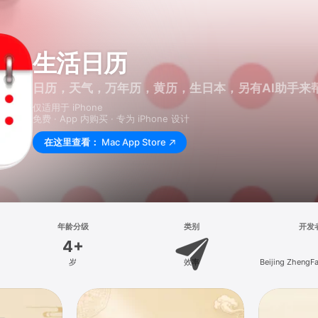
生活日历
日历，天气，万年历，黄历，生日本，另有AI助手来
仅适用于 iPhone
免费 · App 内购买 · 专为 iPhone 设计
在这里查看：
Mac App Store
年龄分级
类别
开发
4+
岁
效率
Beijing ZhengF
Technology 